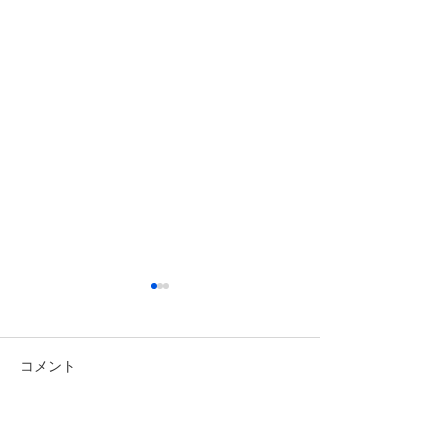
コメント
８月休園日のお
コメントを追加…
エンジェルトリミングに