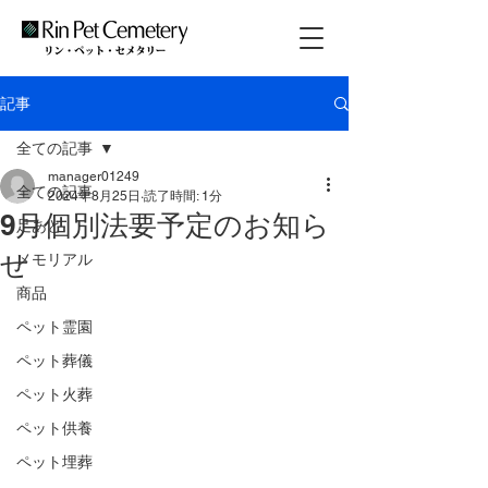
記事
全ての記事
manager01249
全ての記事
2024年8月25日
読了時間: 1分
9月個別法要予定のお知ら
足あと
せ
メモリアル
商品
ペット霊園
ペット葬儀
ペット火葬
ペット供養
ペット埋葬