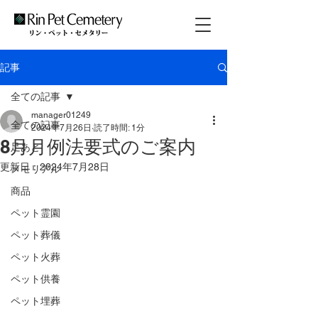
記事
全ての記事
manager01249
全ての記事
2024年7月26日
読了時間: 1分
8月月例法要式のご案内
足あと
更新日：
2024年7月28日
メモリアル
商品
ペット霊園
ペット葬儀
ペット火葬
ペット供養
ペット埋葬