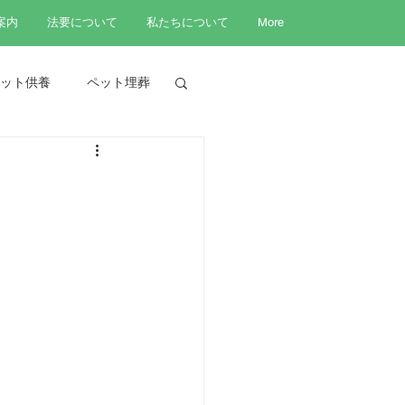
案内
法要について
私たちについて
More
ット供養
ペット埋葬