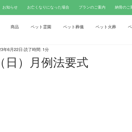
お知らせ
お亡くなりになった場合
プランのご案内
納骨のご
商品
ペット霊園
ペット葬儀
ペット火葬
ペ
23年6月22日
読了時間: 1分
ペット法要
ペット分骨
日（日）月例法要式