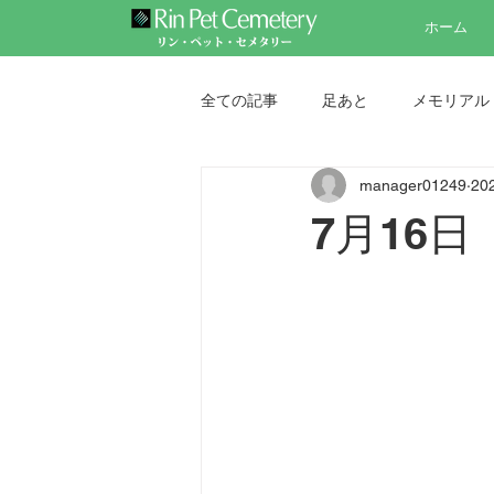
ホーム
全ての記事
足あと
メモリアル
manager01249
20
ペット墓地
ペット納骨堂
7月16