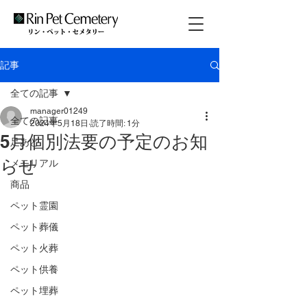
記事
全ての記事
manager01249
全ての記事
2024年5月18日
読了時間: 1分
5月個別法要の予定のお知
足あと
らせ
メモリアル
商品
ペット霊園
ペット葬儀
ペット火葬
ペット供養
ペット埋葬