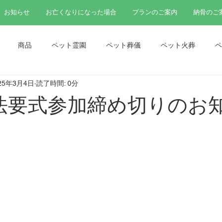
お知らせ
お亡くなりになった場合
プランのご案内
納骨のご
商品
ペット霊園
ペット葬儀
ペット火葬
ペ
25年3月4日
読了時間: 0分
ペット法要
ペット分骨
法要式参加締め切りのお