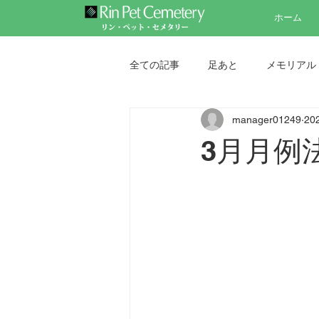
ホーム
全ての記事
足あと
メモリアル
manager01249
20
ペット墓地
ペット納骨堂
3月月例