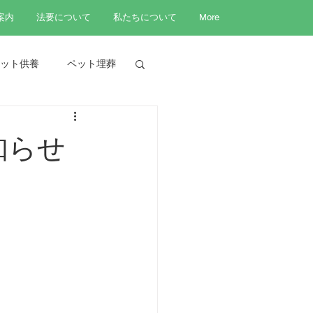
案内
法要について
私たちについて
More
ット供養
ペット埋葬
知らせ