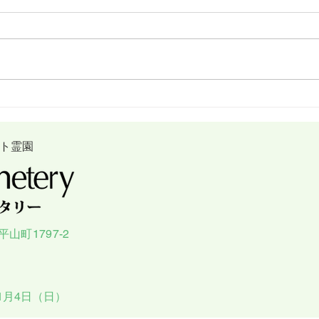
２月の法要式について
交通
のア
ット霊園
山町1797-2
1月4日（日）