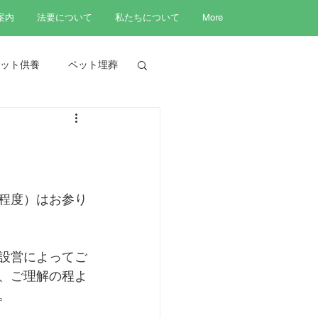
案内
法要について
私たちについて
More
ット供養
ペット埋葬
程度）はお参り
設営によってご
、ご理解の程よ
。