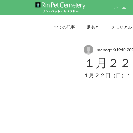
ホーム
全ての記事
足あと
メモリアル
manager01249
20
ペット墓地
ペット納骨堂
１月２２
１月２２日（日）１