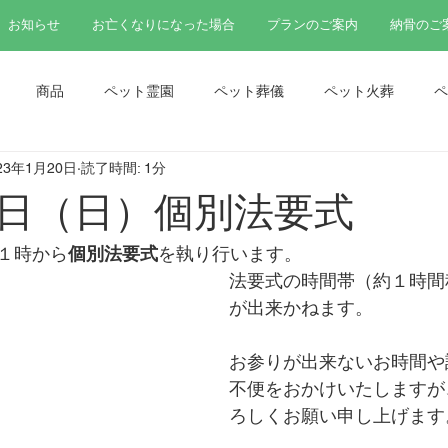
お知らせ
お亡くなりになった場合
プランのご案内
納骨のご
商品
ペット霊園
ペット葬儀
ペット火葬
ペ
23年1月20日
読了時間: 1分
ペット法要
ペット分骨
日（日）個別法要式
１時から
個別法要式
を執り行います。
法要式の時間帯（約１時間
が出来かねます。
お参りが出来ないお時間や
不便をおかけいたしますが
ろしくお願い申し上げます