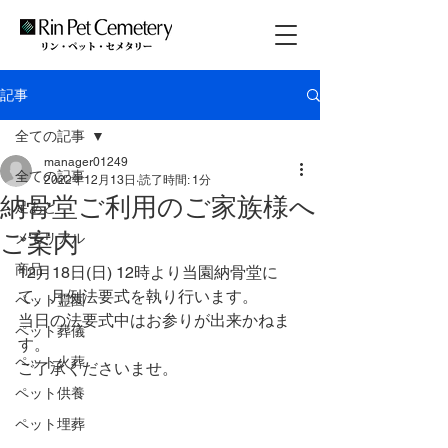
記事
全ての記事
manager01249
全ての記事
2022年12月13日
読了時間: 1分
納骨堂ご利用のご家族様へ
足あと
ご案内
メモリアル
商品
12月18日(日) 12時より当園納骨堂に
て、月例法要式を執り行います。
ペット霊園
当日の法要式中はお参りが出来かねま
ペット葬儀
す。
ペット火葬
ご了承くださいませ。
ペット供養
ペット埋葬