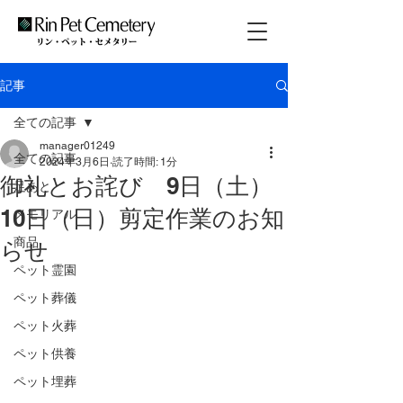
記事
全ての記事
manager01249
全ての記事
2024年3月6日
読了時間: 1分
御礼とお詫び 9日（土）
足あと
10日（日）剪定作業のお知
メモリアル
商品
らせ
ペット霊園
ペット葬儀
ペット火葬
ペット供養
ペット埋葬