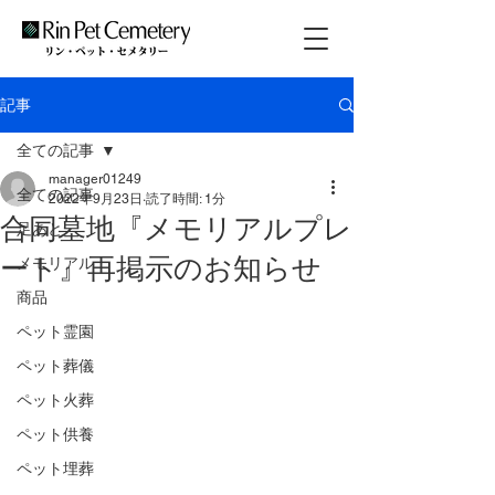
記事
全ての記事
manager01249
全ての記事
2022年9月23日
読了時間: 1分
合同墓地『メモリアルプレ
足あと
ート』再掲示のお知らせ
メモリアル
商品
ペット霊園
ペット葬儀
ペット火葬
ペット供養
ペット埋葬