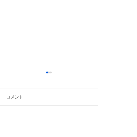
コメント
８月休園日のお
コメントを追加…
エンジェルトリミングに
ついて