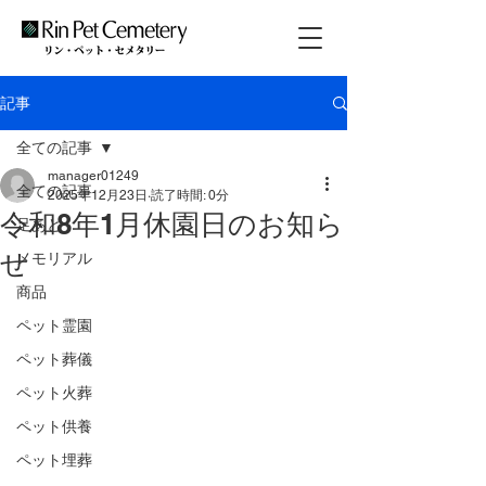
記事
全ての記事
manager01249
全ての記事
2025年12月23日
読了時間: 0分
令和8年1月休園日のお知ら
足あと
せ
メモリアル
商品
ペット霊園
ペット葬儀
ペット火葬
ペット供養
ペット埋葬