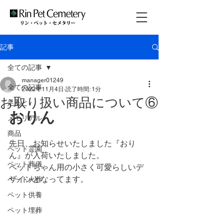
記事
全ての記事
manager01249
全ての記事
2022年11月4日
読了時間: 1分
お取り扱い商品について⑥
足あと
おりん
メモリアル
商品
先日、お知らせいたしました『おり
ペット霊園
ん』が入荷いたしました。
ペット葬儀
ペットちゃん用の小さく可愛らしいデ
ザインとなってます。
ペット火葬
ペット供養
ペット埋葬